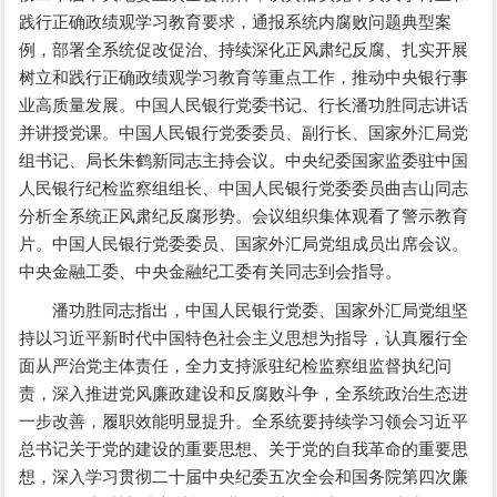
践行正确政绩观学习教育要求，通报系统内腐败问题典型案
例，部署全系统促改促治、持续深化正风肃纪反腐、扎实开展
树立和践行正确政绩观学习教育等重点工作，推动中央银行事
业高质量发展。中国人民银行党委书记、行长潘功胜同志讲话
并讲授党课。中国人民银行党委委员、副行长、国家外汇局党
组书记、局长朱鹤新同志主持会议。中央纪委国家监委驻中国
人民银行纪检监察组组长、中国人民银行党委委员曲吉山同志
分析全系统正风肃纪反腐形势。会议组织集体观看了警示教育
片。中国人民银行党委委员、国家外汇局党组成员出席会议。
中央金融工委、中央金融纪工委有关同志到会指导。
潘功胜同志指出，中国人民银行党委、国家外汇局党组坚
持以习近平新时代中国特色社会主义思想为指导，认真履行全
面从严治党主体责任，全力支持派驻纪检监察组监督执纪问
责，深入推进党风廉政建设和反腐败斗争，全系统政治生态进
一步改善，履职效能明显提升。全系统要持续学习领会习近平
总书记关于党的建设的重要思想、关于党的自我革命的重要思
想，深入学习贯彻二十届中央纪委五次全会和国务院第四次廉