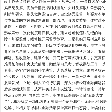
政工作会议精神,持之以恒推进全面从严治党。一是持续深化正
风肃纪反腐。党员干部要深刻领悟党中央对反腐败斗争形势的
判断和要求，带头做到廉洁自律，自觉接受监督，加强对本单
位本条线的党风廉政建设和干部管理。各级党委要一体推进不
敢腐、不能腐、不想腐，对“四风”和腐败问题保持高压态势，
形成震慑；强化制度建设和执行，建立起遏制违法乱纪的屏
障；加强监督，经常性开展警示教育。二是扎实开展树立和践
行正确政绩观学习教育。各级党委要深刻把握中央开展学习教
育的政治考量，认真落实部署要求，一体推进学习研讨、查摆
问题、整改整治、建章立制、开门教育等各项任务，以更高标
准贯彻落实中央决策部署，勤勉学习思考，积极谋划工作，以
专业、务实作风做到科学决策、为民造福，树立正确的考核评
价和选人用人导向，鼓励干部勇于担当。三是推动央行事业高
质量发展。立足中国人民银行职责，深入分析经济金融问题背
后的政绩观问题，从严从实落实中央巡视、审计等整改，持续
整治金融机构“内卷式”竞争，高质量统筹做好金融“五篇大文
章”，积极稳妥推动地方政府融资平台债务和中小金融机构风险
化解，对相关领域非法金融活动保持高压打击态势，持续优化