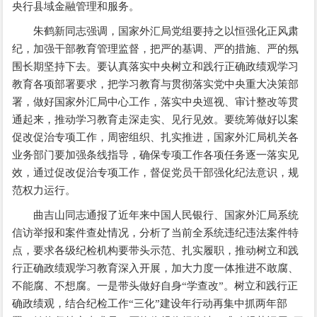
央行县域金融管理和服务。
朱鹤新同志强调，国家外汇局党组要持之以恒强化正风肃
纪，加强干部教育管理监督，把严的基调、严的措施、严的氛
围长期坚持下去。要认真落实中央树立和践行正确政绩观学习
教育各项部署要求，把学习教育与贯彻落实党中央重大决策部
署，做好国家外汇局中心工作，落实中央巡视、审计整改等贯
通起来，推动学习教育走深走实、见行见效。要统筹做好以案
促改促治专项工作，周密组织、扎实推进，国家外汇局机关各
业务部门要加强条线指导，确保专项工作各项任务逐一落实见
效，通过促改促治专项工作，督促党员干部强化纪法意识，规
范权力运行。
曲吉山同志通报了近年来中国人民银行、国家外汇局系统
信访举报和案件查处情况，分析了当前全系统违纪违法案件特
点，要求各级纪检机构要带头示范、扎实履职，推动树立和践
行正确政绩观学习教育深入开展，加大力度一体推进不敢腐、
不能腐、不想腐。一是带头做好自身“学查改”。树立和践行正
确政绩观，结合纪检工作“三化”建设年行动再集中抓两年部